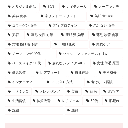
オリジナル商品
保湿
レイテノール
ノーファンデ
美容 食事
糸リフト デメリット
美肌 食べ物
コラーゲン 食事
美容 プロテイン
老けない 食事
美容
薄毛 女性 対策
亜鉛 髪 効果
薄毛 改善 食事
女性 抜け毛 予防
日焼け止め
頭皮ケア
ノーファンデ 40代
クッションファンデ おすすめ
ベースメイク 50代
崩れない メイク 40代
女性 薄毛 原因
健康習慣
レアフィート
自律神経
美容成分
インナーケア
シミ 消す 方法
老けない 習慣
ビタミンC
クレンジング
美白
育毛
UVケア
生活習慣
体質改善
レチノール
50代
肌荒れ
洗顔
亜鉛