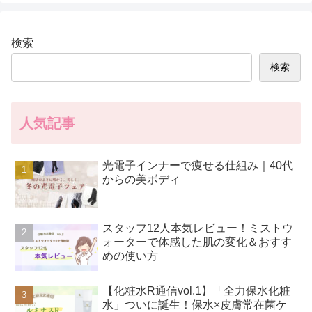
検索
検索
人気記事
光電子インナーで痩せる仕組み｜40代
からの美ボディ
スタッフ12人本気レビュー！ミストウ
ォーターで体感した肌の変化＆おすす
めの使い方
【化粧水R通信vol.1】「全力保水化粧
水」ついに誕生！保水×皮膚常在菌ケ