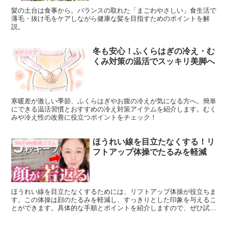
髪の土台は食事から。バランスの取れた「まごわやさしい」食生活で
薄毛・抜け毛をケアしながら健康な髪を目指すためのポイントを解
説。
冬も安心！ふくらはぎの冷え・む
ボディケア
くみ対策の温活でスッキリ美脚へ
寒暖差が激しい季節、ふくらはぎやお腹の冷えが気になる方へ。簡単
にできる温活習慣とおすすめの冷え対策アイテムを紹介します。むく
みや冷え性の改善に役立つポイントをチェック！
ほうれい線を目立たなくする！リ
YouTube動画コラム
フトアップ体操でたるみを軽減
ほうれい線を目立たなくするためには、リフトアップ体操が役立ちま
す。この体操は顔のたるみを軽減し、すっきりとした印象を与えるこ
とができます。具体的な手順とポイントを紹介しますので、ぜひ試し
てみてください。 ほうれい線が気になる方へ、リフトアッ...