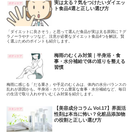
実は太る？気をつけたいダイエッ
ボディケア
ト食品4選と正しい選び方
「ダイエットに良さそう」と思って選んだ食品が実は太る原因に？グ
ラノーラやナッツなど、注意が必要なダイエット食品4つを解説。賢
く選ぶためのポイントも紹介します。
梅雨のむくみ対策｜半身浴・食
ボディケア
事・水分補給で体の巡りを整える
習慣
梅雨に感じる「だる重さ」や手足のむくみは、体内の水分バランスの
乱れが原因かも。半身浴・カリウム豊富な食事・水分補給など、毎日
の生活で取り入れやすいむくみ対策を紹介します。
【美容成分コラム Vol.17】界面活
スキンケア
性剤は本当に怖い？化粧品添加物
の役割と正しい選び方