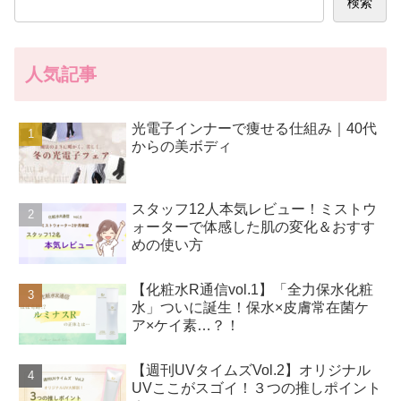
検索
人気記事
光電子インナーで痩せる仕組み｜40代
からの美ボディ
スタッフ12人本気レビュー！ミストウ
ォーターで体感した肌の変化＆おすす
めの使い方
【化粧水R通信vol.1】「全力保水化粧
水」ついに誕生！保水×皮膚常在菌ケ
ア×ケイ素…？！
【週刊UVタイムズVol.2】オリジナル
UVここがスゴイ！３つの推しポイント