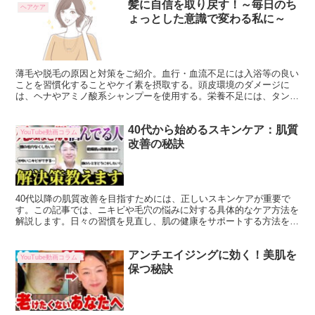
髪に自信を取り戻す！～毎日のち
ヘアケア
ょっとした意識で変わる私に～
薄毛や脱毛の原因と対策をご紹介。血行・血流不足には入浴等の良い
ことを習慣化することやケイ素を摂取する。頭皮環境のダメージに
は、ヘナやアミノ酸系シャンプーを使用する。栄養不足には、タンパ
ク質等やヘンププロテインを取り入れることがおすすめ。
40代から始めるスキンケア：肌質
YouTube動画コラム
改善の秘訣
40代以降の肌質改善を目指すためには、正しいスキンケアが重要で
す。この記事では、ニキビや毛穴の悩みに対する具体的なケア方法を
解説します。日々の習慣を見直し、肌の健康をサポートする方法を学
びましょう。 肌の悩みは年齢と共に変化し、特に40代以...
アンチエイジングに効く！美肌を
YouTube動画コラム
保つ秘訣