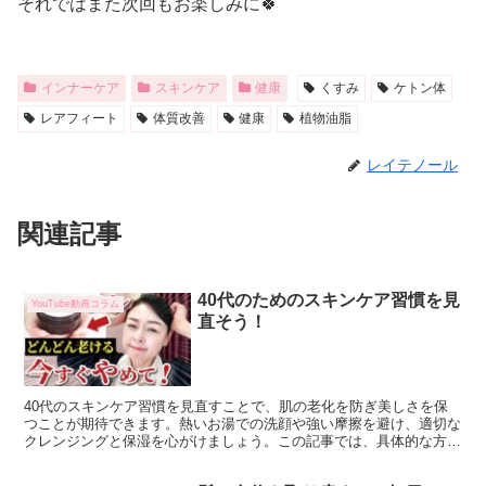
それではまた次回もお楽しみに🍀
インナーケア
スキンケア
健康
くすみ
ケトン体
レアフィート
体質改善
健康
植物油脂
レイテノール
関連記事
40代のためのスキンケア習慣を見
YouTube動画コラム
直そう！
40代のスキンケア習慣を見直すことで、肌の老化を防ぎ美しさを保
つことが期待できます。熱いお湯での洗顔や強い摩擦を避け、適切な
クレンジングと保湿を心がけましょう。この記事では、具体的な方法
と注意点を解説します。 スキンケアに一生懸命取り組んで...