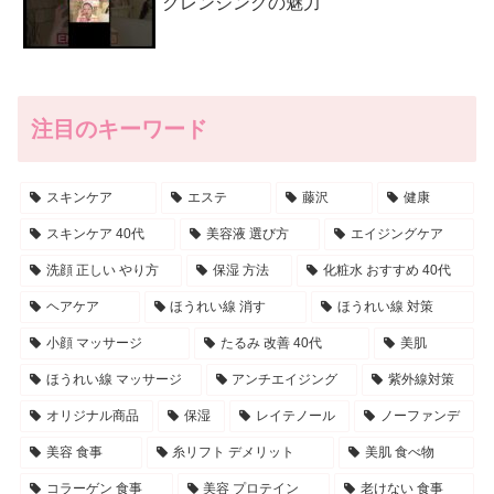
クレンジングの魅力
注目のキーワード
スキンケア
エステ
藤沢
健康
スキンケア 40代
美容液 選び方
エイジングケア
洗顔 正しい やり方
保湿 方法
化粧水 おすすめ 40代
ヘアケア
ほうれい線 消す
ほうれい線 対策
小顔 マッサージ
たるみ 改善 40代
美肌
ほうれい線 マッサージ
アンチエイジング
紫外線対策
オリジナル商品
保湿
レイテノール
ノーファンデ
美容 食事
糸リフト デメリット
美肌 食べ物
コラーゲン 食事
美容 プロテイン
老けない 食事