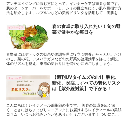
アンチエイジングに悩む方にとって、インナーケアは重要な鍵です。
肌のターンオーバーをサポートし、シミの目立ちにくい肌を目指す方
法を紹介します。ルプルンなどの美容ドリンクを活用して、美肌をサ
ポートすることが期待できます。 40代からの美肌を維持...
春の食卓に取り入れたい！旬の野
インナーケア
菜で健やかな毎日を
春野菜にはデトックス効果や体調管理に役立つ栄養がたっぷり。たけ
のこ、菜の花、アスパラガスなど旬の野菜の健康効果を詳しく解説。
体のリズムを整え、季節の変わり目を健やかに過ごしましょう。
【週刊UVタイムズVol.4】酸化、
スキンケア
糖化、炎症…すべての老化リスク
は【紫外線対策】で下がる！
こんにちは！レイテノール編集部の南です。 美容の知識を広く深
く、ときにはちょっぴりマニアックにお届けするレイテノールの美肌
コラム、いつもお読みいただきありがとうございます！ ついにご予
約が始まりました…レイテノールオリジナルUV！！！すでに...