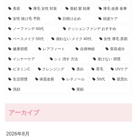
美容
薄毛 女性 対策
亜鉛 髪 効果
薄毛 改善 食事
女性 抜け毛 予防
日焼け止め
頭皮ケア
ノーファンデ 40代
クッションファンデ おすすめ
ベースメイク 50代
崩れない メイク 40代
女性 薄毛 原因
健康習慣
レアフィート
自律神経
美容成分
インナーケア
シミ 消す 方法
老けない 習慣
ビタミンC
クレンジング
美白
育毛
UVケア
生活習慣
体質改善
レチノール
50代
肌荒れ
洗顔
亜鉛
アーカイブ
2026年8月