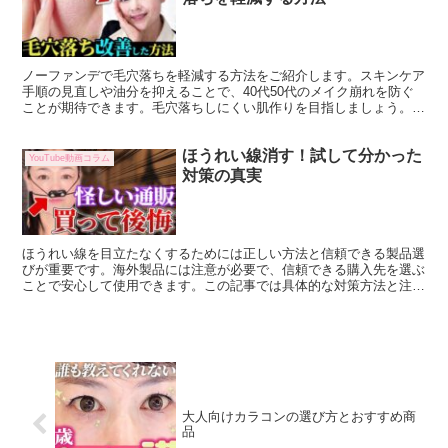
ノーファンデで毛穴落ちを軽減する方法をご紹介します。スキンケア
手順の見直しや油分を抑えることで、40代50代のメイク崩れを防ぐ
ことが期待できます。毛穴落ちしにくい肌作りを目指しましょう。
こんにちは、Raytenorのブログへようこそ。40...
ほうれい線消す！試して分かった
YouTube動画コラム
対策の真実
ほうれい線を目立たなくするためには正しい方法と信頼できる製品選
びが重要です。海外製品には注意が必要で、信頼できる購入先を選ぶ
ことで安心して使用できます。この記事では具体的な対策方法と注意
点を詳しく解説します。 ほうれい線に悩む方は多いですが...
大人向けカラコンの選び方とおすすめ商
品