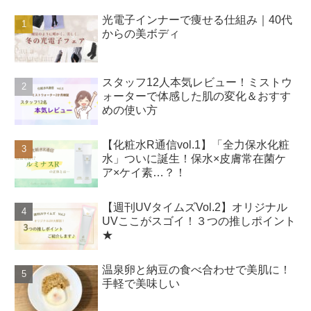
光電子インナーで痩せる仕組み｜40代
からの美ボディ
スタッフ12人本気レビュー！ミストウ
ォーターで体感した肌の変化＆おすす
めの使い方
【化粧水R通信vol.1】「全力保水化粧
水」ついに誕生！保水×皮膚常在菌ケ
ア×ケイ素…？！
【週刊UVタイムズVol.2】オリジナル
UVここがスゴイ！３つの推しポイント
★
温泉卵と納豆の食べ合わせで美肌に！
手軽で美味しい