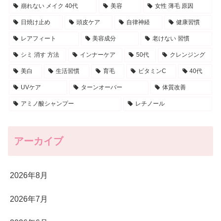
崩れない メイク 40代
美容
女性 薄毛 原因
日焼け止め
頭皮ケア
自律神経
健康習慣
レアフィート
美容成分
老けない 習慣
シミ 消す 方法
インナーケア
50代
クレンジング
美白
生活習慣
育毛
ビタミンC
40代
UVケア
ターンオーバー
体質改善
アミノ酸シャンプー
レチノール
アーカイブ
2026年8月
2026年7月