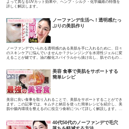
よって異なるUVカット効果や、ヘンプ・シルク・化学繊維の特徴を
詳しく解説します。
ノーファンデ生活へ！透明感たっ
YouTube動画コラム
ぷりの美肌作り
ノーファンデでいられる透明感のある美肌を手に入れるために、日々
のスキンケアに悩んでいませんか？クレンジングを水溶性ジェルに変
えることが鍵です。油の酸化スパイラルから抜け出し、肌そのものを
健康にすることで、メイクに頼らない美しさを追求しましょ...
美容 食事で美肌をサポートする
YouTube動画コラム
簡単レシピ
美容に良い食事を取り入れることで、美肌をサポートすることができ
ます。この記事では、キムチと納豆を使った簡単レシピを紹介し、美
肌や腸内環境を整えるのに役立つ食材について詳しく解説します。こ
れにより、免疫力の向上も期待でき、日常の食事に取り入れ...
40代50代のノーファンデで毛穴
YouTube動画コラム
落ちを軽減する方法