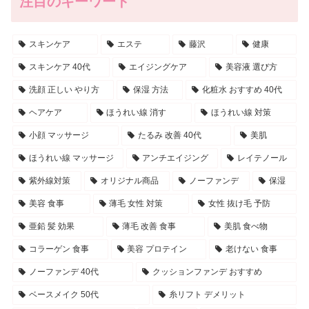
注目のキーワード
スキンケア
エステ
藤沢
健康
スキンケア 40代
エイジングケア
美容液 選び方
洗顔 正しい やり方
保湿 方法
化粧水 おすすめ 40代
ヘアケア
ほうれい線 消す
ほうれい線 対策
小顔 マッサージ
たるみ 改善 40代
美肌
ほうれい線 マッサージ
アンチエイジング
レイテノール
紫外線対策
オリジナル商品
ノーファンデ
保湿
美容 食事
薄毛 女性 対策
女性 抜け毛 予防
亜鉛 髪 効果
薄毛 改善 食事
美肌 食べ物
コラーゲン 食事
美容 プロテイン
老けない 食事
ノーファンデ 40代
クッションファンデ おすすめ
ベースメイク 50代
糸リフト デメリット