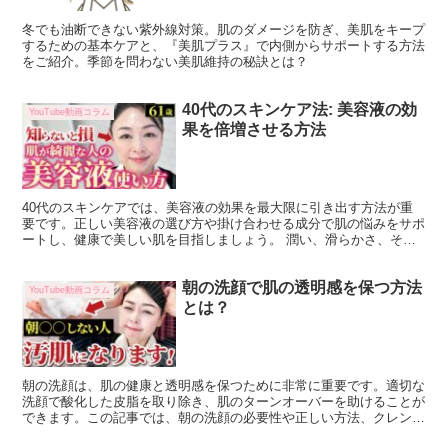
冬でも油断できない紫外線対策。肌のダメージを防ぎ、美肌をキープ
するための基本ケアと、『美肌プラス』で内側からサポートする方法
をご紹介。季節を問わない美肌維持の秘訣とは？
40代のスキンケア法: 美容液の効
YouTube動画コラム
果を倍増させる方法
40代のスキンケアでは、美容液の効果を最大限に引き出す方法が重
要です。正しい美容液の選び方や掛け合わせる成分で肌の悩みをサポ
ートし、健康で美しい肌を目指しましょう。 潤い、滑らかさ、そし
てハリを取り戻したい40代の皆さん。スキンケアは年齢と...
朝の洗顔で肌の透明感を保つ方法
YouTube動画コラム
とは？
朝の洗顔は、肌の健康と透明感を保つために非常に重要です。適切な
洗顔で酸化した皮脂を取り除き、肌のターンオーバーを助けることが
できます。この記事では、朝の洗顔の必要性や正しい方法、クレンジ
ングの選び方について詳しく解説します。 あなたの肌がく...