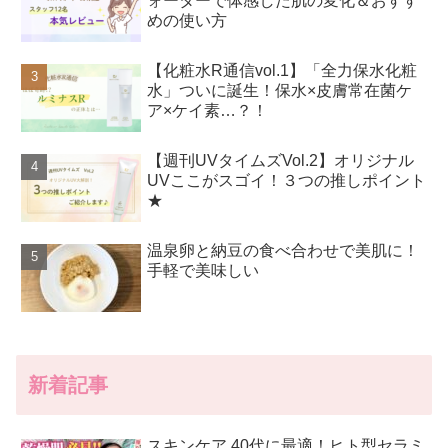
ォーターで体感した肌の変化＆おすす
めの使い方
【化粧水R通信vol.1】「全力保水化粧
水」ついに誕生！保水×皮膚常在菌ケ
ア×ケイ素…？！
【週刊UVタイムズVol.2】オリジナル
UVここがスゴイ！３つの推しポイント
★
温泉卵と納豆の食べ合わせで美肌に！
手軽で美味しい
新着記事
スキンケア 40代に最適！ヒト型セラミ