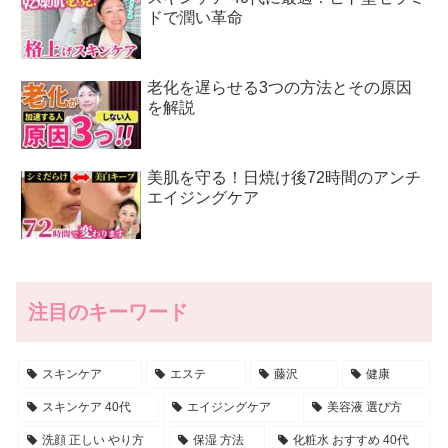
ドで潤い革命
老化を遅らせる3つの方法とその原因
を解説
美肌を守る！日焼け後72時間のアンチ
エイジングケア
注目のキーワード
スキンケア
エステ
藤沢
健康
スキンケア 40代
エイジングケア
美容液 選び方
洗顔 正しい やり方
保湿 方法
化粧水 おすすめ 40代