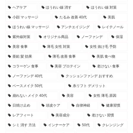
ヘアケア
ほうれい線 消す
ほうれい線 対策
小顔 マッサージ
たるみ 改善 40代
美肌
ほうれい線 マッサージ
アンチエイジング
レイテノール
紫外線対策
オリジナル商品
ノーファンデ
保湿
美容 食事
薄毛 女性 対策
女性 抜け毛 予防
亜鉛 髪 効果
薄毛 改善 食事
美肌 食べ物
コラーゲン 食事
美容 プロテイン
老けない 食事
ノーファンデ 40代
クッションファンデ おすすめ
ベースメイク 50代
糸リフト デメリット
崩れない メイク 40代
美容
女性 薄毛 原因
日焼け止め
頭皮ケア
自律神経
健康習慣
レアフィート
美容成分
老けない 習慣
シミ 消す 方法
インナーケア
50代
クレンジング