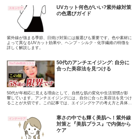
UVカット何色がいい?紫外線対策
スキンケア
の色選びガイド
紫外線が強まる季節、日焼け対策には服選びも重要です。色や素材に
よって異なるUVカット効果や、ヘンプ・シルク・化学繊維の特徴を
詳しく解説します。
50代のアンチエイジング: 自分に
YouTube動画コラム
合った美容法を見つける
50代が年相応に見える理由として、自然な肌の変化や生活習慣が影
響しています。アンチエイジングには、自分に合った美容法を見つけ
ることが大切です。この記事では、エイジングケアの考え方と具体的
な方法について詳しく解説します。 50代になると、年齢...
寒さの中でも輝く美肌へ！紫外線
インナーケア
対策と『美肌プラス』で内側から
ケア