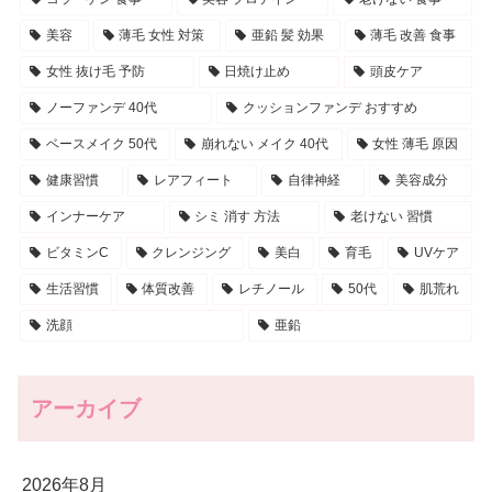
美容
薄毛 女性 対策
亜鉛 髪 効果
薄毛 改善 食事
女性 抜け毛 予防
日焼け止め
頭皮ケア
ノーファンデ 40代
クッションファンデ おすすめ
ベースメイク 50代
崩れない メイク 40代
女性 薄毛 原因
健康習慣
レアフィート
自律神経
美容成分
インナーケア
シミ 消す 方法
老けない 習慣
ビタミンC
クレンジング
美白
育毛
UVケア
生活習慣
体質改善
レチノール
50代
肌荒れ
洗顔
亜鉛
アーカイブ
2026年8月