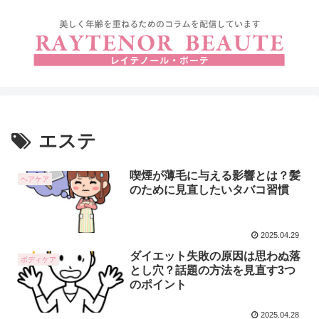
エステ
喫煙が薄毛に与える影響とは？髪
ヘアケア
のために見直したいタバコ習慣
2025.04.29
ダイエット失敗の原因は思わぬ落
ボディケア
とし穴？話題の方法を見直す3つ
のポイント
2025.04.28