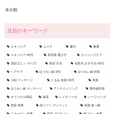
未分類
注目のキーワード
スキンケア
エステ
藤沢
健康
スキンケア 40代
美容液 選び方
エイジングケア
洗顔 正しい やり方
保湿 方法
化粧水 おすすめ 40代
ヘアケア
ほうれい線 消す
ほうれい線 対策
小顔 マッサージ
たるみ 改善 40代
美肌
ほうれい線 マッサージ
アンチエイジング
紫外線対策
オリジナル商品
保湿
レイテノール
ノーファンデ
美容 食事
糸リフト デメリット
美肌 食べ物
コラーゲン 食事
美容 プロテイン
老けない 食事