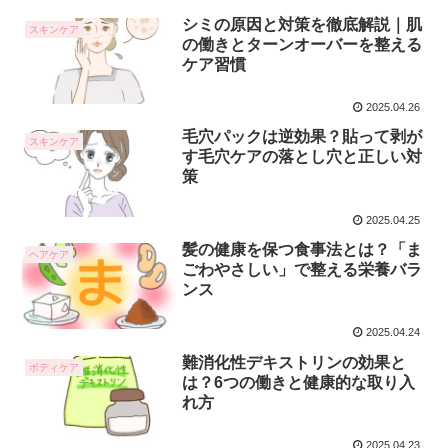
シミの原因と対策を徹底解説｜肌
スキンケア
の働きとターンオーバーを整える
ケア習慣
2025.04.26
毛穴パックは逆効果？貼って剥が
スキンケア
す毛穴ケアの落とし穴と正しい対
策
2025.04.25
髪の健康を保つ食事法とは？「ま
ヘアケア
ごわやさしい」で整える栄養バラ
ンス
2025.04.24
難消化性デキストリンの効果と
ボディケア
は？6つの働きと健康的な取り入
れ方
2025.04.23