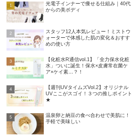
光電子インナーで痩せる仕組み｜40代
からの美ボディ
スタッフ12人本気レビュー！ミストウ
ォーターで体感した肌の変化＆おすす
めの使い方
【化粧水R通信vol.1】「全力保水化粧
水」ついに誕生！保水×皮膚常在菌ケ
ア×ケイ素…？！
【週刊UVタイムズVol.2】オリジナル
UVここがスゴイ！３つの推しポイント
★
温泉卵と納豆の食べ合わせで美肌に！
手軽で美味しい