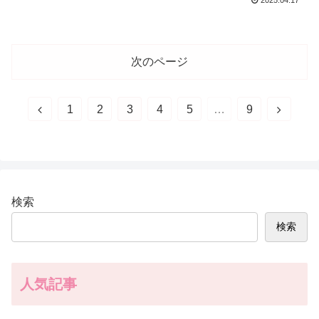
次のページ
前
次
1
2
3
4
5
…
9
へ
へ
検索
検索
人気記事