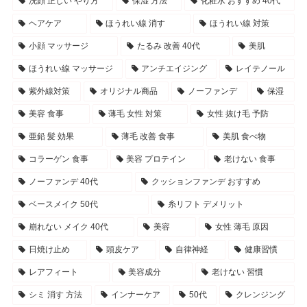
洗顔 正しい やり方
保湿 方法
化粧水 おすすめ 40代
ヘアケア
ほうれい線 消す
ほうれい線 対策
小顔 マッサージ
たるみ 改善 40代
美肌
ほうれい線 マッサージ
アンチエイジング
レイテノール
紫外線対策
オリジナル商品
ノーファンデ
保湿
美容 食事
薄毛 女性 対策
女性 抜け毛 予防
亜鉛 髪 効果
薄毛 改善 食事
美肌 食べ物
コラーゲン 食事
美容 プロテイン
老けない 食事
ノーファンデ 40代
クッションファンデ おすすめ
ベースメイク 50代
糸リフト デメリット
崩れない メイク 40代
美容
女性 薄毛 原因
日焼け止め
頭皮ケア
自律神経
健康習慣
レアフィート
美容成分
老けない 習慣
シミ 消す 方法
インナーケア
50代
クレンジング