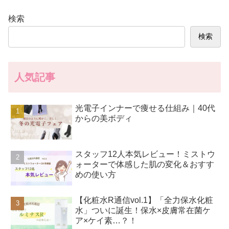
検索
検索
人気記事
光電子インナーで痩せる仕組み｜40代
からの美ボディ
スタッフ12人本気レビュー！ミストウ
ォーターで体感した肌の変化＆おすす
めの使い方
【化粧水R通信vol.1】「全力保水化粧
水」ついに誕生！保水×皮膚常在菌ケ
ア×ケイ素…？！