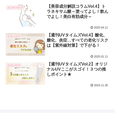
【美容成分解説コラムVol.4】ト
インナーケア
ラネキサム酸～塗ってよし！飲ん
でよし！美白有効成分～
2025.04.11
【週刊UVタイムズVol.4】酸化、
スキンケア
糖化、炎症…すべての老化リスク
は【紫外線対策】で下がる！
2025.01.11
【週刊UVタイムズVol.2】オリジ
スキンケア
ナルUVここがスゴイ！３つの推
しポイント★
2024.11.30