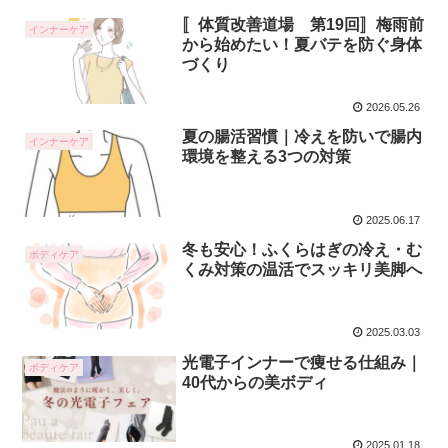
〚体質改善道場 第19回〛梅雨前
インナーケア
から始めたい！夏バテを防ぐ身体
づくり
2026.05.26
夏の腸活習慣｜冷えを防いで腸内
インナーケア
環境を整える3つの対策
2025.06.17
冬も安心！ふくらはぎの冷え・む
ボディケア
くみ対策の温活でスッキリ美脚へ
2025.03.03
光電子インナーで痩せる仕組み｜
ボディケア
40代からの美ボディ
2025.01.18