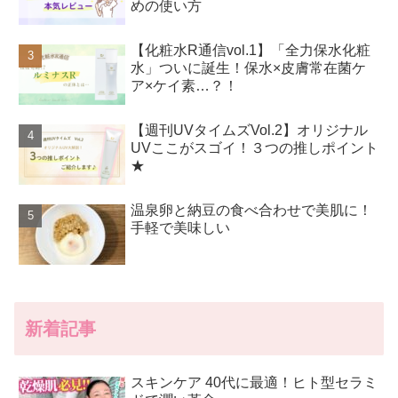
めの使い方
【化粧水R通信vol.1】「全力保水化粧
水」ついに誕生！保水×皮膚常在菌ケ
ア×ケイ素…？！
【週刊UVタイムズVol.2】オリジナル
UVここがスゴイ！３つの推しポイント
★
温泉卵と納豆の食べ合わせで美肌に！
手軽で美味しい
新着記事
スキンケア 40代に最適！ヒト型セラミ