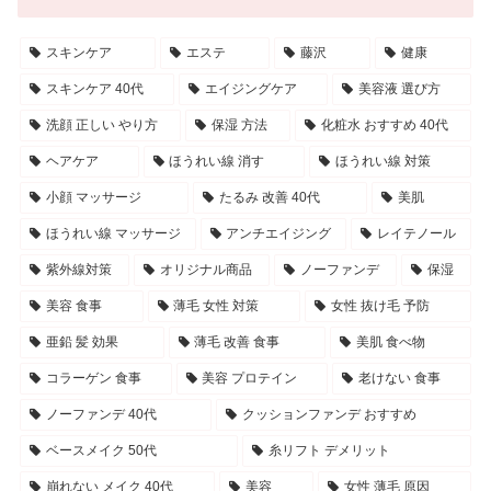
スキンケア
エステ
藤沢
健康
スキンケア 40代
エイジングケア
美容液 選び方
洗顔 正しい やり方
保湿 方法
化粧水 おすすめ 40代
ヘアケア
ほうれい線 消す
ほうれい線 対策
小顔 マッサージ
たるみ 改善 40代
美肌
ほうれい線 マッサージ
アンチエイジング
レイテノール
紫外線対策
オリジナル商品
ノーファンデ
保湿
美容 食事
薄毛 女性 対策
女性 抜け毛 予防
亜鉛 髪 効果
薄毛 改善 食事
美肌 食べ物
コラーゲン 食事
美容 プロテイン
老けない 食事
ノーファンデ 40代
クッションファンデ おすすめ
ベースメイク 50代
糸リフト デメリット
崩れない メイク 40代
美容
女性 薄毛 原因