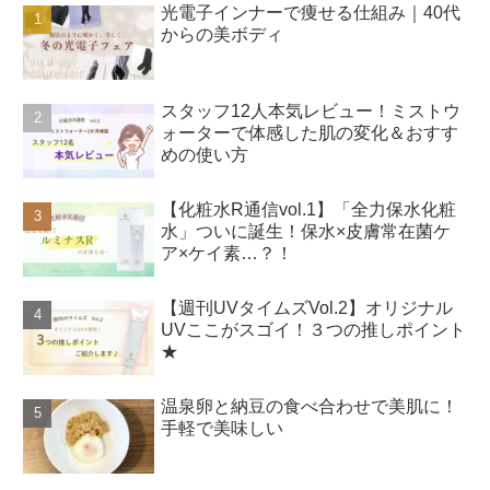
光電子インナーで痩せる仕組み｜40代
からの美ボディ
スタッフ12人本気レビュー！ミストウ
ォーターで体感した肌の変化＆おすす
めの使い方
【化粧水R通信vol.1】「全力保水化粧
水」ついに誕生！保水×皮膚常在菌ケ
ア×ケイ素…？！
【週刊UVタイムズVol.2】オリジナル
UVここがスゴイ！３つの推しポイント
★
温泉卵と納豆の食べ合わせで美肌に！
手軽で美味しい