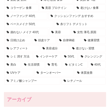
コラーゲン 食事
美容 プロテイン
老けない 食事
ノーファンデ 40代
クッションファンデ おすすめ
ベースメイク 50代
糸リフト デメリット
崩れない メイク 40代
美容
女性 薄毛 原因
日焼け止め
頭皮ケア
自律神経
健康習慣
レアフィート
美容成分
老けない 習慣
シミ 消す 方法
インナーケア
50代
クレンジング
美白
生活習慣
育毛
ビタミンC
40代
UVケア
ターンオーバー
体質改善
アミノ酸シャンプー
レチノール
アーカイブ