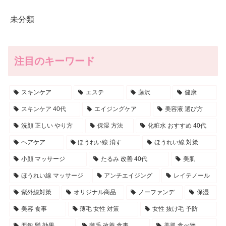
未分類
注目のキーワード
スキンケア
エステ
藤沢
健康
スキンケア 40代
エイジングケア
美容液 選び方
洗顔 正しい やり方
保湿 方法
化粧水 おすすめ 40代
ヘアケア
ほうれい線 消す
ほうれい線 対策
小顔 マッサージ
たるみ 改善 40代
美肌
ほうれい線 マッサージ
アンチエイジング
レイテノール
紫外線対策
オリジナル商品
ノーファンデ
保湿
美容 食事
薄毛 女性 対策
女性 抜け毛 予防
亜鉛 髪 効果
薄毛 改善 食事
美肌 食べ物