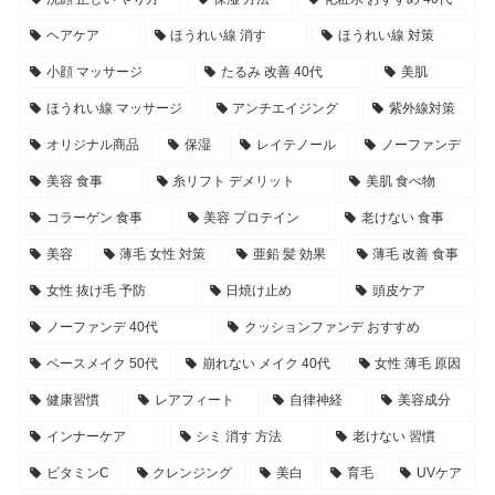
ヘアケア
ほうれい線 消す
ほうれい線 対策
小顔 マッサージ
たるみ 改善 40代
美肌
ほうれい線 マッサージ
アンチエイジング
紫外線対策
オリジナル商品
保湿
レイテノール
ノーファンデ
美容 食事
糸リフト デメリット
美肌 食べ物
コラーゲン 食事
美容 プロテイン
老けない 食事
美容
薄毛 女性 対策
亜鉛 髪 効果
薄毛 改善 食事
女性 抜け毛 予防
日焼け止め
頭皮ケア
ノーファンデ 40代
クッションファンデ おすすめ
ベースメイク 50代
崩れない メイク 40代
女性 薄毛 原因
健康習慣
レアフィート
自律神経
美容成分
インナーケア
シミ 消す 方法
老けない 習慣
ビタミンC
クレンジング
美白
育毛
UVケア