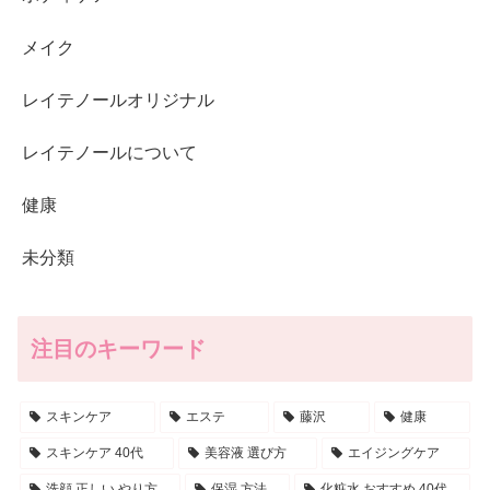
メイク
レイテノールオリジナル
レイテノールについて
健康
未分類
注目のキーワード
スキンケア
エステ
藤沢
健康
スキンケア 40代
美容液 選び方
エイジングケア
洗顔 正しい やり方
保湿 方法
化粧水 おすすめ 40代