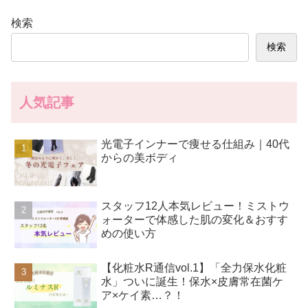
検索
検索
人気記事
光電子インナーで痩せる仕組み｜40代
からの美ボディ
スタッフ12人本気レビュー！ミストウ
ォーターで体感した肌の変化＆おすす
めの使い方
【化粧水R通信vol.1】「全力保水化粧
水」ついに誕生！保水×皮膚常在菌ケ
ア×ケイ素…？！