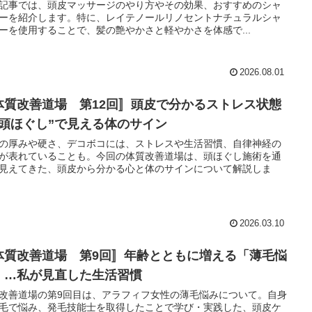
記事では、頭皮マッサージのやり方やその効果、おすすめのシャ
ーを紹介します。特に、レイテノールリノセントナチュラルシャ
ーを使用することで、髪の艶やかさと軽やかさを体感で...
2026.08.01
体質改善道場 第12回〛頭皮で分かるストレス状態
“頭ほぐし”で見える体のサイン
の厚みや硬さ、デコボコには、ストレスや生活習慣、自律神経の
が表れていることも。今回の体質改善道場は、頭ほぐし施術を通
見えてきた、頭皮から分かる心と体のサインについて解説しま
2026.03.10
体質改善道場 第9回〛年齢とともに増える「薄毛悩
」…私が見直した生活習慣
改善道場の第9回目は、アラフィフ女性の薄毛悩みについて。自身
毛で悩み、発毛技能士を取得したことで学び・実践した、頭皮ケ