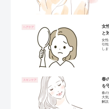
女
ヘアケア
と
女性
引性
しま
春
スキンケア
を
春の
大気
解説