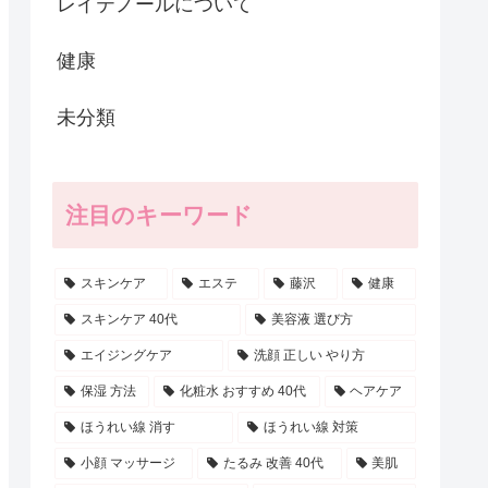
レイテノールについて
健康
未分類
注目のキーワード
スキンケア
エステ
藤沢
健康
スキンケア 40代
美容液 選び方
エイジングケア
洗顔 正しい やり方
保湿 方法
化粧水 おすすめ 40代
ヘアケア
ほうれい線 消す
ほうれい線 対策
小顔 マッサージ
たるみ 改善 40代
美肌