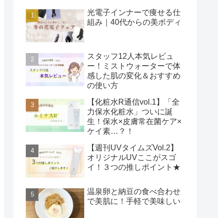
光電子インナーで痩せる仕
組み｜40代からの美ボディ
スタッフ12人本気レビュ
ー！ミストウォーターで体
感した肌の変化＆おすすめ
の使い方
【化粧水R通信vol.1】「全
力保水化粧水」ついに誕
生！保水×皮膚常在菌ケア×
ケイ素…？！
【週刊UVタイムズVol.2】
オリジナルUVここがスゴ
イ！３つの推しポイント★
温泉卵と納豆の食べ合わせ
で美肌に！手軽で美味しい