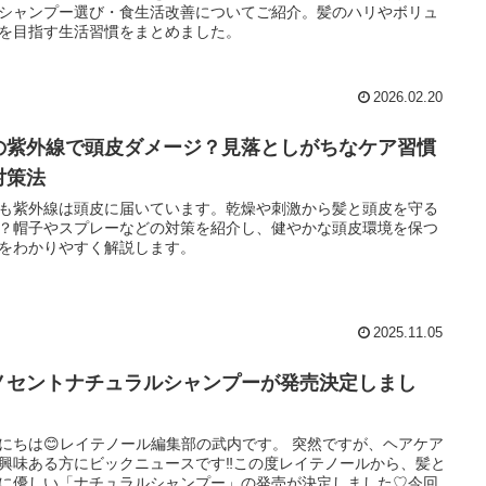
シャンプー選び・食生活改善についてご紹介。髪のハリやボリュ
を目指す生活習慣をまとめました。
2026.02.20
の紫外線で頭皮ダメージ？見落としがちなケア習慣
対策法
も紫外線は頭皮に届いています。乾燥や刺激から髪と頭皮を守る
？帽子やスプレーなどの対策を紹介し、健やかな頭皮環境を保つ
をわかりやすく解説します。
2025.11.05
ノセントナチュラルシャンプーが発売決定しまし
！
にちは😊レイテノール編集部の武内です。 突然ですが、ヘアケア
興味ある方にビックニュースです‼この度レイテノールから、髪と
に優しい「ナチュラルシャンプー」の発売が決定しました♡今回