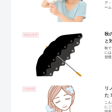
ア・
ーム
秋
スキンケア
と
秋で
には
習慣
リ
ヘアケア
た
こん
にご
頭皮