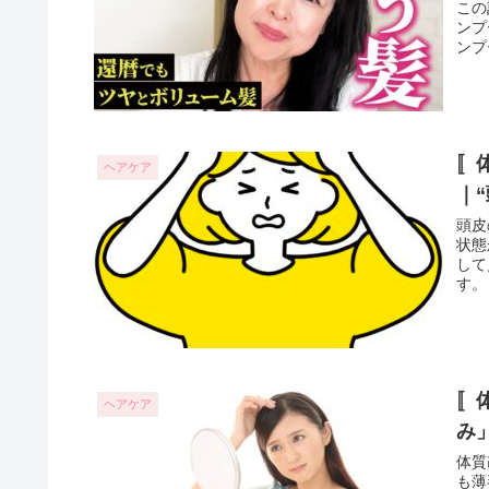
この
ンプ
ンプ
〚
ヘアケア
｜
頭皮
状態
して
す。
〚
ヘアケア
み
体質
も薄