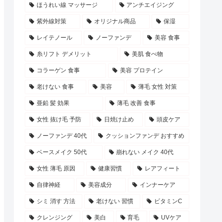
ほうれい線 マッサージ
アンチエイジング
紫外線対策
オリジナル商品
保湿
レイテノール
ノーファンデ
美容 食事
糸リフト デメリット
美肌 食べ物
コラーゲン 食事
美容 プロテイン
老けない 食事
美容
薄毛 女性 対策
亜鉛 髪 効果
薄毛 改善 食事
女性 抜け毛 予防
日焼け止め
頭皮ケア
ノーファンデ 40代
クッションファンデ おすすめ
ベースメイク 50代
崩れない メイク 40代
女性 薄毛 原因
健康習慣
レアフィート
自律神経
美容成分
インナーケア
シミ 消す 方法
老けない 習慣
ビタミンC
クレンジング
美白
育毛
UVケア