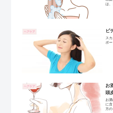
は、
ピ
ヘアケア
スカ
ポー
お
ヘアケア
頭
お酒
に含
方の