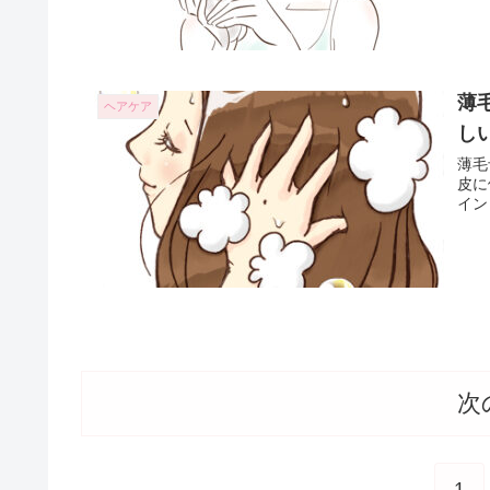
薄
ヘアケア
し
薄毛
皮に
イン
次
1