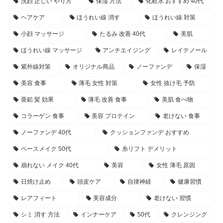
洗顔 正しい やり方
保湿 方法
化粧水 おすすめ 40代
ヘアケア
ほうれい線 消す
ほうれい線 対策
小顔 マッサージ
たるみ 改善 40代
美肌
ほうれい線 マッサージ
アンチエイジング
レイテノール
紫外線対策
オリジナル商品
ノーファンデ
保湿
美容 食事
薄毛 女性 対策
女性 抜け毛 予防
亜鉛 髪 効果
薄毛 改善 食事
美肌 食べ物
コラーゲン 食事
美容 プロテイン
老けない 食事
ノーファンデ 40代
クッションファンデ おすすめ
ベースメイク 50代
糸リフト デメリット
崩れない メイク 40代
美容
女性 薄毛 原因
日焼け止め
頭皮ケア
自律神経
健康習慣
レアフィート
美容成分
老けない 習慣
シミ 消す 方法
インナーケア
50代
クレンジング