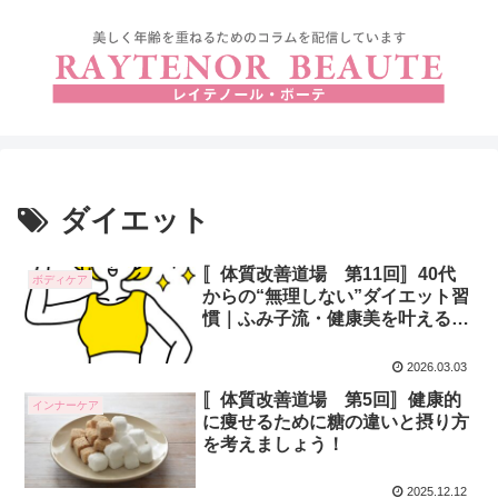
ダイエット
〚体質改善道場 第11回〛40代
ボディケア
からの“無理しない”ダイエット習
慣｜ふみ子流・健康美を叶えるコ
ツ
2026.03.03
〚体質改善道場 第5回〛健康的
インナーケア
に痩せるために糖の違いと摂り方
を考えましょう！
2025.12.12