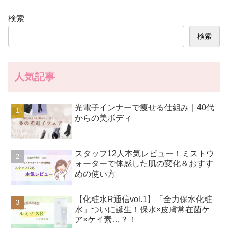
検索
検索
人気記事
光電子インナーで痩せる仕組み｜40代
からの美ボディ
スタッフ12人本気レビュー！ミストウ
ォーターで体感した肌の変化＆おすす
めの使い方
【化粧水R通信vol.1】「全力保水化粧
水」ついに誕生！保水×皮膚常在菌ケ
ア×ケイ素…？！